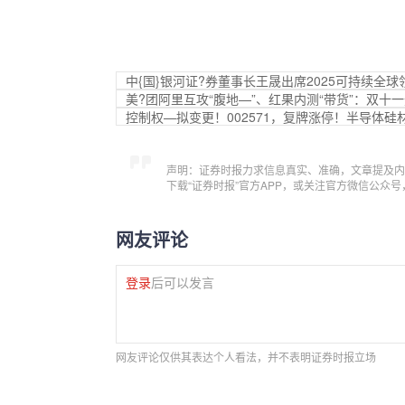
中{国}银河证?券董事长王晟出席2025可持续全
美?团阿里互攻“腹地—”、红果内测“带货”：双十
控制权—拟变更！002571，复牌涨停！半导体
声明：证券时报力求信息真实、准确，文章提及内
下载“证券时报”官方APP，或关注官方微信公众
网友评论
登录
后可以发言
网友评论仅供其表达个人看法，并不表明证券时报立场